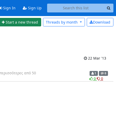
Sign In
Sign Up
Start a new thread
Threads by
month
Download
22 Mar '13
 περισσότερες από 50
1
0
0
0