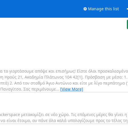
Manage this list
 το γιορτάσουμε απόψε και επισήμως! Είστε όλοι προσκαλεσμένοι,
ση Ηρούς 21, Ακαδημία Πλάτωνος 104 42[1]. Πρόσβαση με μέσα: 1.
πτά) 2. Από τον σταθμό Άγιο Αντώνιο και είτε με λίγο περπάτημα (1
 Παναγίτσα. Σας περιμένουμε
…
[View More]
ckerspace μετακομίζει σε νέο χώρο. Τις επόμενες μέρες θα γίνει 
r να είναι έτοιμο, αν πάνε όλα καλά υπολογίζουμε προς το τέλος τ