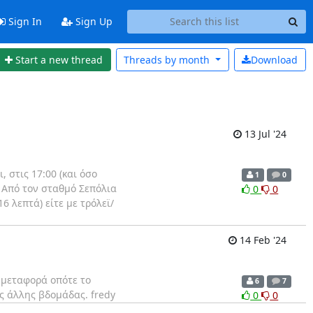
Sign In
Sign Up
Start a new thread
Threads by
month
Download
13 Jul '24
 στις 17:00 (και όσο
1
0
 Aπό τον σταθμό Σεπόλια
0
0
6 λεπτά) είτε με τρόλεϊ/
14 Feb '24
η μεταφορά οπότε το
6
7
ης άλλης βδομάδας. fredy
0
0