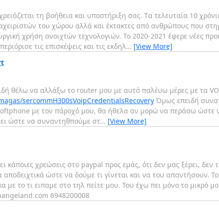
 χρειάζεται τη βοήθεια και υποστήριξη σας. Tα τελευταία 10 χρόν
ιαχειριστών του χώρου αλλά και έκτακτες από ανθρώπους που στη
γική χρήση ανοιχτών τεχνολογιών. Το 2020-2021 έφερε νέες προ
ριόρισε τις επισκέψεις και τις εκδηλ
…
[View More]
t
ιδή θέλω να αλλάξω το router μου με αυτό παλέυω μέρες με τα VO
c-magas/sercommH300sVoipCredentialsRecovery
Όμως επειδή συνατ
softphone με τον πάροχό μου, θα ήθελα αν μορώ να περάσω ώστε 
σει ώστε να συναντηθπούμε στ
…
[View More]
 κάποιες χρεώσεις στο paypal προς εμάς, ότι δεν μας ξέρει, δεν τι
τα αποδειχτικά ώστε να δούμε τι γίνεται και να του απαντήσουν. Το
 με το τι ειπαμε στο τηλ πείτε μου. Του έχω πει μόνο το μικρό μο
)changeland.com 6948200008