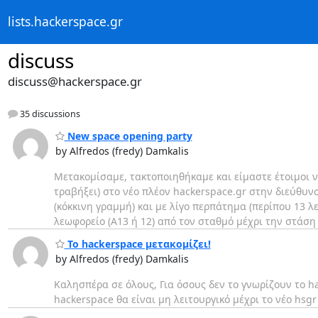
lists.hackerspace.gr
discuss
discuss@hackerspace.gr
35 discussions
New space opening party
by Alfredos (fredy) Damkalis
Μετακομίσαμε, τακτοποιηθήκαμε και είμαστε έτοιμοι να
τραβήξει) στο νέο πλέον hackerspace.gr στην διεύθυν
(κόκκινη γραμμή) και με λίγο περπάτημα (περίπου 13 λε
λεωφορείο (Α13 ή 12) από τον σταθμό μέχρι την στάση
Το hackerspace μετακομίζει!
by Alfredos (fredy) Damkalis
Καλησπέρα σε όλους, Για όσους δεν το γνωρίζουν το ha
hackerspace θα είναι μη λειτουργικό μέχρι το νέο hsg