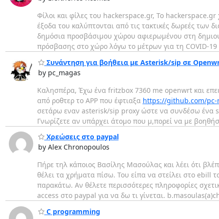
Φίλοι και φίλες του hackerspace.gr, Το hackerspace.gr
έξοδα του καλύπτονται από τις τακτικές δωρεές των δ
δημόσια προσβάσιμου χώρου αφιερωμένου στη δημιουρ
πρόσβασης στο χώρο λόγω το μέτρων για τη COVID-19 πε
Συνάντηση για βοήθεια με Asterisk/sip σε Openwr
by pc_magas
Καλησπέρα, Έχω ένα fritzbox 7360 me openwrt και επε
από ροθτερ το APP που έφτιαξα
https://github.com/p
σετάρω εναν asterisk/sip proxy ώστε να συνδέσω ένα 
Γνωρίζετε αν υπάρχει άτομο που μ,πορεί να με βοηθή
Χρεώσεις στο paypal
by Alex Chronopoulos
Πήρε τηλ κάποιος Βασίλης Μασούλας και λέει ότι βλέπει
θέλει τα χρήματα πίσω. Του είπα να στείλει στο ebill 
παρακάτω. Αν θέλετε περισσότερες πληροφορίες σχετικα
access στο paypal για να δω τι γίνεται. b.masoulas(a
C programming