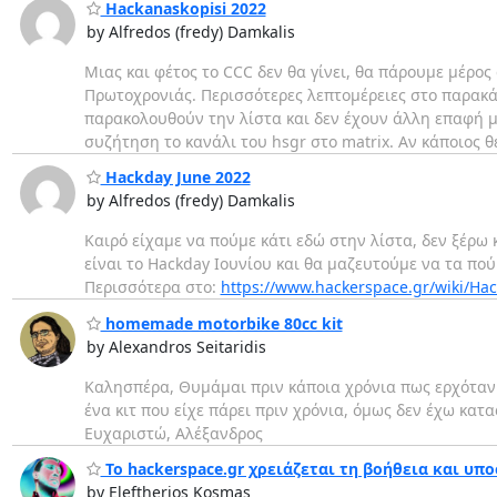
Hackanaskopisi 2022
by Alfredos (fredy) Damkalis
Μιας και φέτος το CCC δεν θα γίνει, θα πάρουμε μέρος
Πρωτοχρονιάς. Περισσότερες λεπτομέρειες στο παρακ
παρακολουθούν την λίστα και δεν έχουν άλλη επαφή με
συζήτηση το κανάλι του hsgr στο matrix. Αν κάποιος 
Hackday June 2022
by Alfredos (fredy) Damkalis
Καιρό είχαμε να πούμε κάτι εδώ στην λίστα, δεν ξέρω 
είναι το Hackday Ιουνίου και θα μαζευτούμε να τα πο
Περισσότερα στο:
https://www.hackerspace.gr/wiki/Ha
homemade motorbike 80cc kit
by Alexandros Seitaridis
Καλησπέρα, Θυμάμαι πριν κάποια χρόνια πως ερχόταν 
ένα κιτ που είχε πάρει πριν χρόνια, όμως δεν έχω κατ
Ευχαριστώ, Αλέξανδρος
Το hackerspace.gr χρειάζεται τη βοήθεια και υπο
by Eleftherios Kosmas