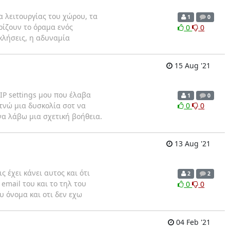
ια λειτουργίας του χώρου, τα
1
0
ρίζουν το όραμα ενός
0
0
κλήσεις, η αδυναμία
15 Aug '21
IP settings μου που έλαβα
1
0
νώ μια δυσκολία σοτ να
0
0
να λάβω μια σχετική βοήθεια.
13 Aug '21
ς έχει κάνει αυτος και ότι
2
2
 email του και το τηλ του
0
0
υ όνομα και οτι δεν εχω
04 Feb '21