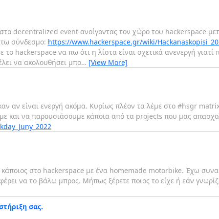
 στο decentralized event ανοίγοντας τον χώρο του hackerspace μ
άτω σύνδεσμο:
https://www.hackerspace.gr/wiki/Hackanaskopisi_20
 το hackerspace να πω ότι η λίστα είναι σχετικά ανενεργή γιατί 
θέλει να ακολουθήσει μπο
…
[View More]
καν αν είναι ενεργή ακόμα. Κυρίως πλέον τα λέμε στο #hsgr matri
ύμε και να παρουσιάσουμε κάποια από τα projects που μας απασχο
ckday_Juny_2022
κάποιος στο hackerspace με ένα homemade motorbike. Έχω συναρ
αφέρει να το βάλω μπρος. Μήπως ξέρετε ποιος το είχε ή εάν γνωρίζ
στήριξη σας.