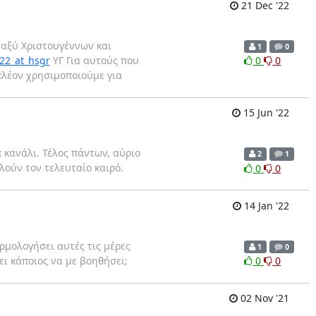
21 Dec '22
εταξύ Χριστουγέννων και
1
0
22_at_hsgr
ΥΓ Για αυτούς που
0
0
πλέον χρησιμοποιούμε για
15 Jun '22
x κανάλι. Τέλος πάντων, αύριο
2
1
λούν τον τελευταίο καιρό.
0
0
14 Jan '22
μολογήσει αυτές τις μέρες
1
0
ει κάποιος να με βοηθήσει;
0
0
02 Nov '21