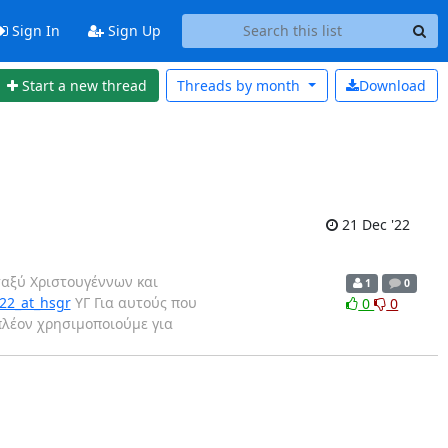
Sign In
Sign Up
Start a new thread
Threads by
month
Download
21 Dec '22
εταξύ Χριστουγέννων και
1
0
22_at_hsgr
ΥΓ Για αυτούς που
0
0
πλέον χρησιμοποιούμε για