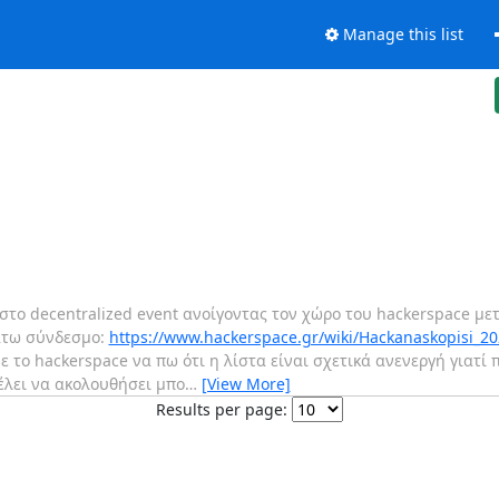
Manage this list
 στο decentralized event ανοίγοντας τον χώρο του hackerspace μ
άτω σύνδεσμο:
https://www.hackerspace.gr/wiki/Hackanaskopisi_20
 το hackerspace να πω ότι η λίστα είναι σχετικά ανενεργή γιατί 
θέλει να ακολουθήσει μπο
…
[View More]
Results per page: